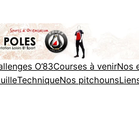
llenges O’83
Courses à venir
Nos 
uille
Technique
Nos pitchouns
Lien