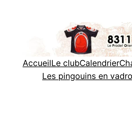
Aller
au
contenu
Accueil
Le club
Calendrier
Cha
Les pingouins en vadro