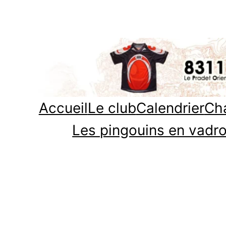
Aller
au
contenu
Accueil
Le club
Calendrier
Cha
Les pingouins en vadro