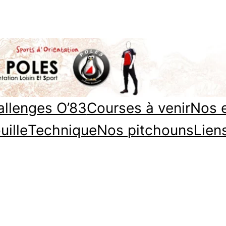
llenges O’83
Courses à venir
Nos 
uille
Technique
Nos pitchouns
Lien