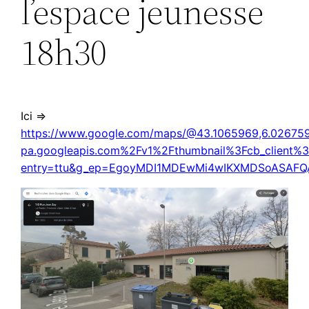
l’espace jeunesse
18h30
Ici =>
https://www.google.com/maps/@43.1065969,6.0267598
pa.googleapis.com%2Fv1%2Fthumbnail%3Fcb_clien
entry=ttu&g_ep=EgoyMDI1MDEwMi4wIKXMDSoASA