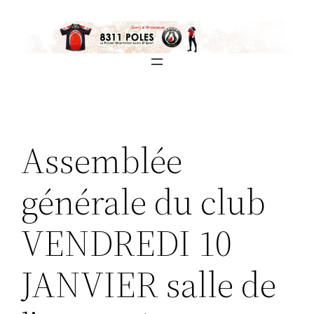
Aller
au
contenu
Assemblée
générale du club
VENDREDI 10
JANVIER salle de