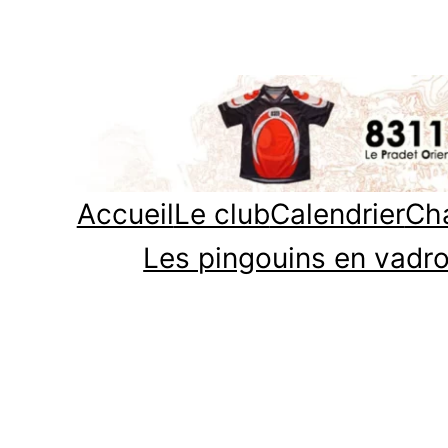
Aller
au
contenu
Accueil
Le club
Calendrier
Cha
Les pingouins en vadro