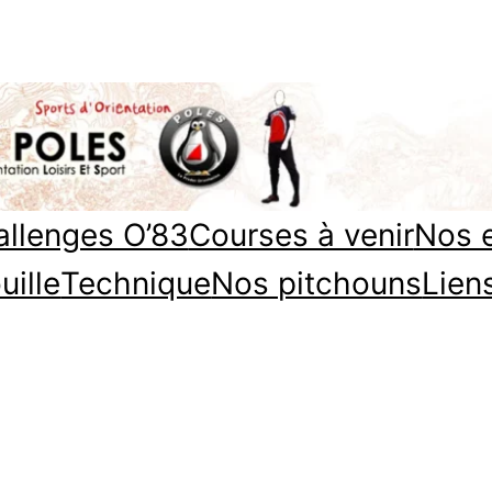
llenges O’83
Courses à venir
Nos 
uille
Technique
Nos pitchouns
Lien