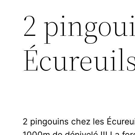
2 pingoui
Écureuil
2 pingouins chez les Écureui
1000m de dénivelé !!! La for