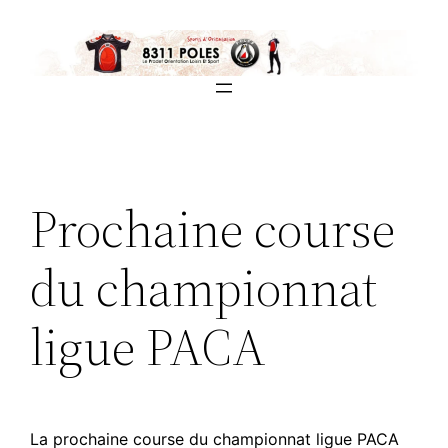
Aller
au
contenu
Prochaine course
du championnat
ligue PACA
La prochaine course du championnat ligue PACA