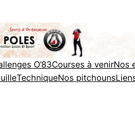
llenges O’83
Courses à venir
Nos 
uille
Technique
Nos pitchouns
Lien