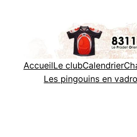
Aller
au
contenu
Accueil
Le club
Calendrier
Cha
Les pingouins en vadro