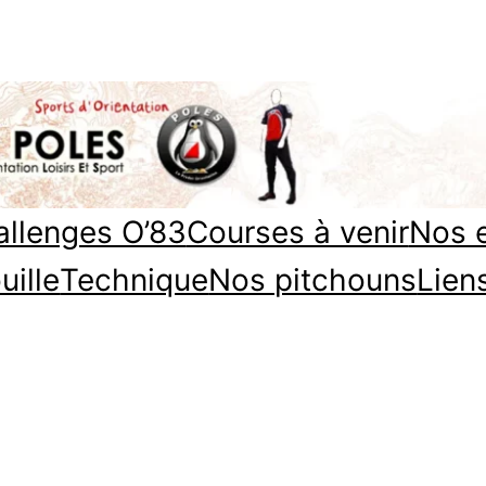
llenges O’83
Courses à venir
Nos 
uille
Technique
Nos pitchouns
Lien