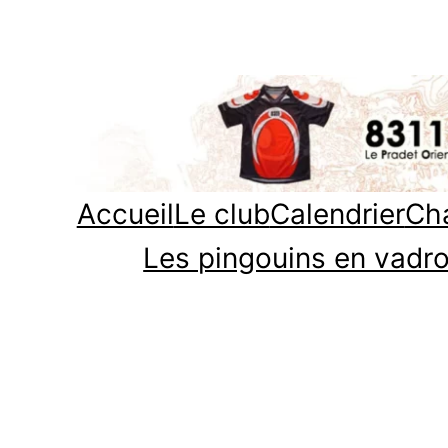
Aller
au
contenu
Accueil
Le club
Calendrier
Cha
Les pingouins en vadro