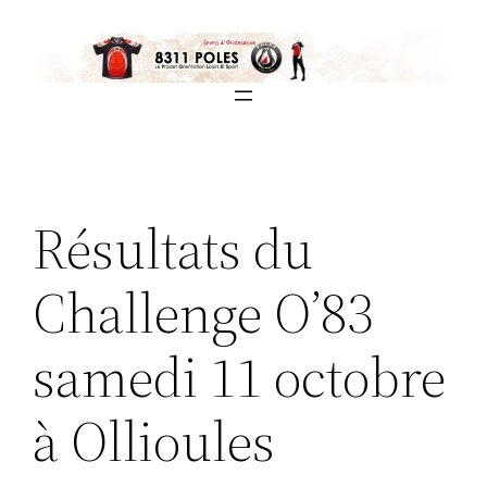
Aller
au
contenu
Résultats du
Challenge O’83
samedi 11 octobre
à Ollioules