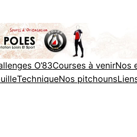
llenges O’83
Courses à venir
Nos 
uille
Technique
Nos pitchouns
Lien