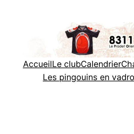
Aller
au
contenu
Accueil
Le club
Calendrier
Cha
Les pingouins en vadro