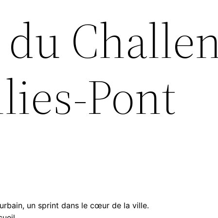
s du Challe
llies-Pont
.
rbain, un sprint dans le cœur de la ville.
ueil .